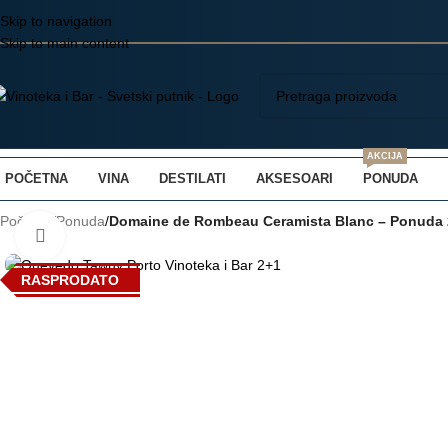
Skip to navigation
Skip to main content
AKCIJA
POČETNA
VINA
DESTILATI
AKSESOARI
PONUDA
Početna
/
Ponuda
/
Domaine de Rombeau Ceramista Blanc – Ponuda 
Kliknite da uvećate
RASPRODATO