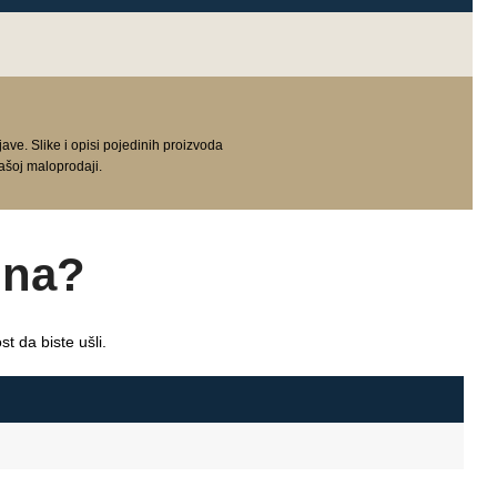
e. Slike i opisi pojedinih proizvoda
ašoj maloprodaji.
ina?
t da biste ušli.