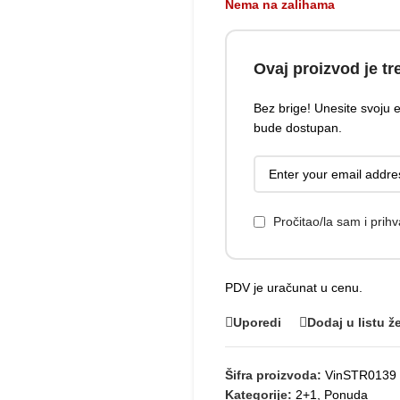
Nema na zalihama
Ovaj proizvod je tr
Bez brige! Unesite svoju
bude dostupan.
Pročitao/la sam i pri
PDV je uračunat u cenu.
Uporedi
Dodaj u listu že
Šifra proizvoda:
VinSTR0139
Kategorije:
2+1
,
Ponuda