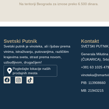
Na teritoriji Beograda za iznose preko 6.500 dinara.
Svetski Putnik
Kontakt
Svetski putnik je vinoteka, ali i ljubav prema
SVETSKI PUTNIK 
vinima, istraživanju, putovanjima, različitim
Generala Milutina
krajevima sveta, strast prema novom,
(ČUKARICA), Srbi
uzbudljivom, drugačijem!
+381 63 1025 47
Pogledajte lokacije naših
prodajnih mesta
vinoteka@smartvis
PIB: 113908660
MB: 21943215