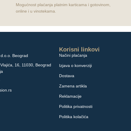
Mogućnost plaćanja platnim karticama i gotovinom,
online i u vinotekama.
Korisni linkovi
Načini plaćanja
d.o.o. Beograd
 Vlajića, 16, 11030, Beograd
Izjava o konverziji
ja
Dostava
9
Zamena artikla
ion.rs
Reklamacije
Politika privatnosti
Politika kolačića