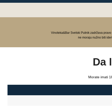
Vinoteka&Bar Svetski Putnik zadržava pravo
ne moraju nužno biti ide
Da 
Morate imati 18