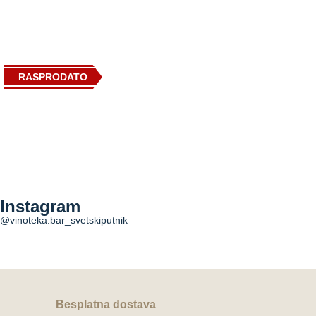
RASPRODATO
Domaine de Rombeau Le Botaniste Fig. 5
Tra
Instagram
1.500,00
RSD
@vinoteka.bar_svetskiputnik
PROČITAJTE JOŠ
Dodaj u korpu
Besplatna dostava