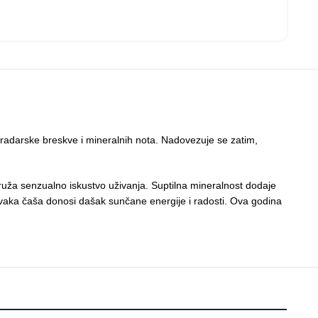
ogradarske breskve i mineralnih nota. Nadovezuje se zatim,
uža senzualno iskustvo uživanja. Suptilna mineralnost dodaje
 a svaka čaša donosi dašak sunčane energije i radosti. Ova godina