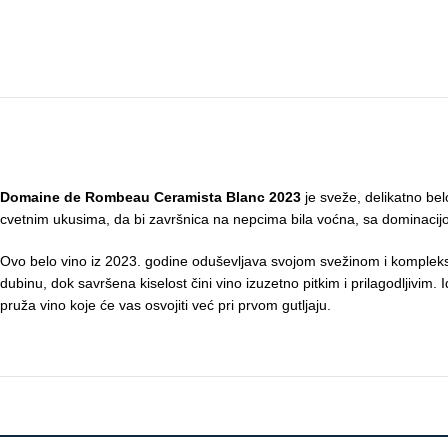
Domaine de Rombeau Ceramista Blanc 2023
je sveže, delikatno bel
cvetnim ukusima, da bi završnica na nepcima bila voćna, sa dominacijo
Ovo belo vino iz 2023. godine oduševljava svojom svežinom i kompleksn
dubinu, dok savršena kiselost čini vino izuzetno pitkim i prilagodljivim
pruža vino koje će vas osvojiti već pri prvom gutljaju.