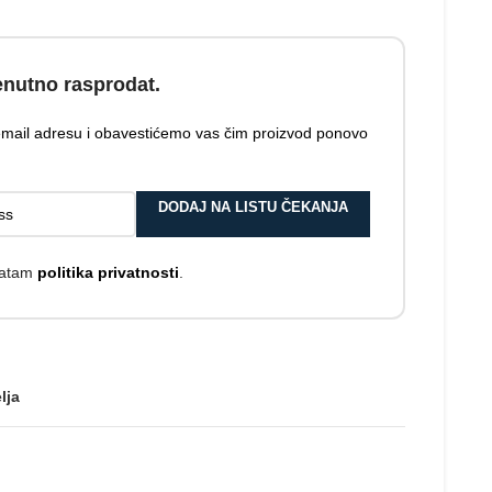
enutno rasprodat.
 email adresu i obavestićemo vas čim proizvod ponovo
DODAJ NA LISTU ČEKANJA
hvatam
politika privatnosti
.
lja