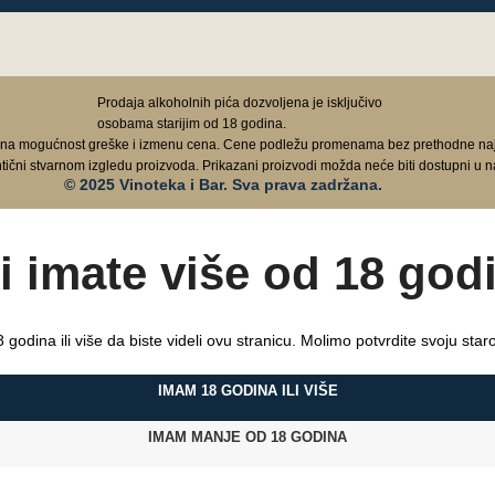
Prodaja alkoholnih pića dozvoljena je isključivo
osobama starijim od 18 godina.
 na mogućnost greške i izmenu cena. Cene podležu promenama bez prethodne najav
ntični stvarnom izgledu proizvoda. Prikazani proizvodi možda neće biti dostupni u n
© 2025 Vinoteka i Bar. Sva prava zadržana.
li imate više od 18 god
 godina ili više da biste videli ovu stranicu. Molimo potvrdite svoju staros
IMAM 18 GODINA ILI VIŠE
IMAM MANJE OD 18 GODINA