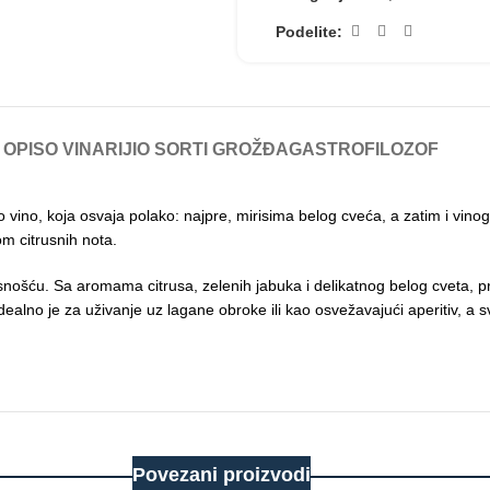
Podelite:
OPIS
O VINARIJI
O SORTI GROŽĐA
GASTROFILOZOF
o vino, koja osvaja polako: najpre, mirisima belog cveća, a zatim i vin
m citrusnih nota.
ošću. Sa aromama citrusa, zelenih jabuka i delikatnog belog cveta, pr
. Idealno je za uživanje uz lagane obroke ili kao osvežavajući aperitiv,
Povezani proizvodi