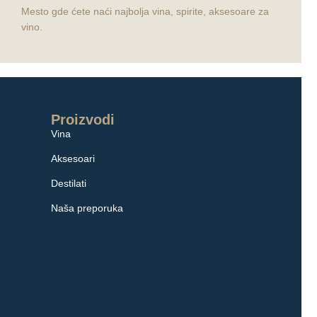
Mesto gde ćete naći najbolja vina, spirite, aksesoare za
vino.
Proizvodi
Vina
Aksesoari
Destilati
Naša preporuka