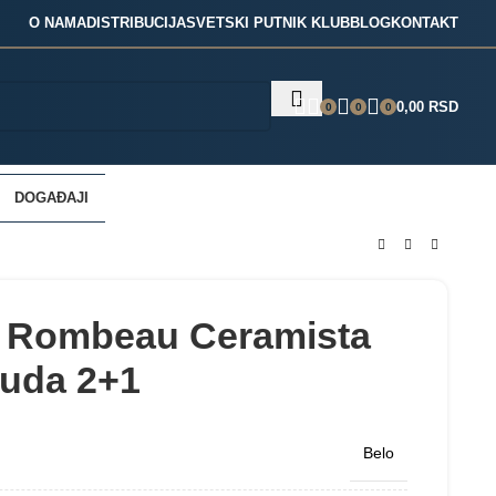
O NAMA
DISTRIBUCIJA
SVETSKI PUTNIK KLUB
BLOG
KONTAKT
0,00
RSD
0
0
0
DOGAĐAJI
 Rombeau Ceramista
nuda 2+1
Belo