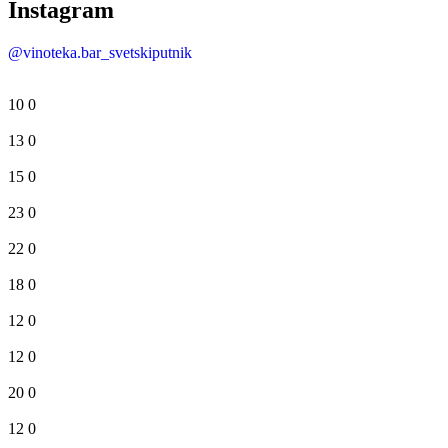
Instagram
@vinoteka.bar_svetskiputnik
10
0
13
0
15
0
23
0
22
0
18
0
12
0
12
0
20
0
12
0