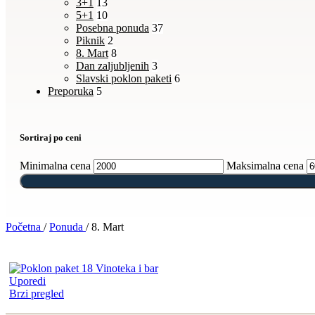
3+1
13
5+1
10
Posebna ponuda
37
Piknik
2
8. Mart
8
Dan zaljubljenih
3
Slavski poklon paketi
6
Preporuka
5
Sortiraj po ceni
Minimalna cena
Maksimalna cena
Početna
/
Ponuda
/
8. Mart
Uporedi
Brzi pregled