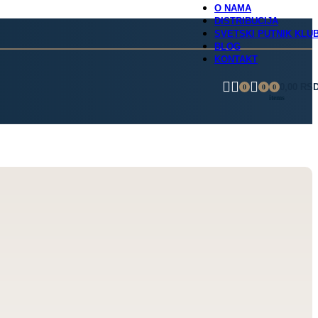
O NAMA
DISTRIBUCIJA
SVETSKI PUTNIK KLU
BLOG
KONTAKT
0,00
RS
0
0
0
items