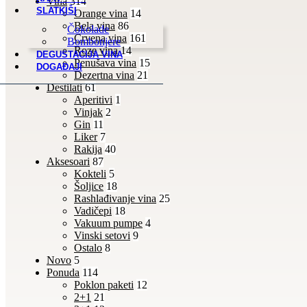
Vina
314
SLATKIŠI
Orange vina
14
Bela vina
86
Čokolade
Crvena vina
161
Bombonjere
Roze vina
14
DEGUSTACIJA VINA
Penušava vina
15
DOGAĐAJI
Dezertna vina
21
Destilati
61
Aperitivi
1
Vinjak
2
Gin
11
Liker
7
Rakija
40
Aksesoari
87
Kokteli
5
Šoljice
18
Rashlađivanje vina
25
Vadičepi
18
Vakuum pumpe
4
Vinski setovi
9
Ostalo
8
Novo
5
Ponuda
114
Poklon paketi
12
2+1
21