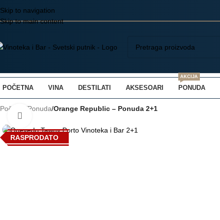
Skip to navigation
Skip to main content
AKCIJA
POČETNA
VINA
DESTILATI
AKSESOARI
PONUDA
Početna
/
Ponuda
/
Orange Republic – Ponuda 2+1
Kliknite da uvećate
RASPRODATO