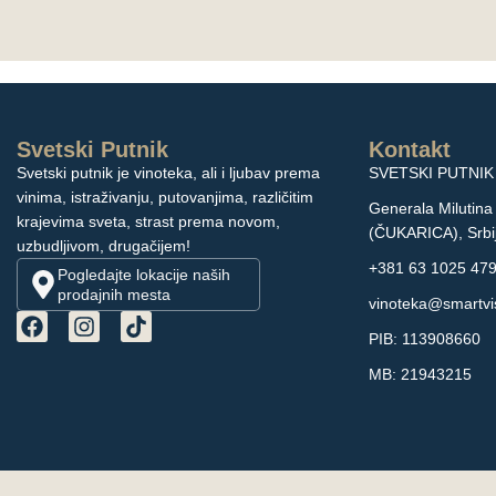
Svetski Putnik
Kontakt
Svetski putnik je vinoteka, ali i ljubav prema
SVETSKI PUTNIK 
vinima, istraživanju, putovanjima, različitim
Generala Milutina
krajevima sveta, strast prema novom,
(ČUKARICA), Srbi
uzbudljivom, drugačijem!
+381 63 1025 47
Pogledajte lokacije naših
prodajnih mesta
vinoteka@smartvis
PIB: 113908660
MB: 21943215