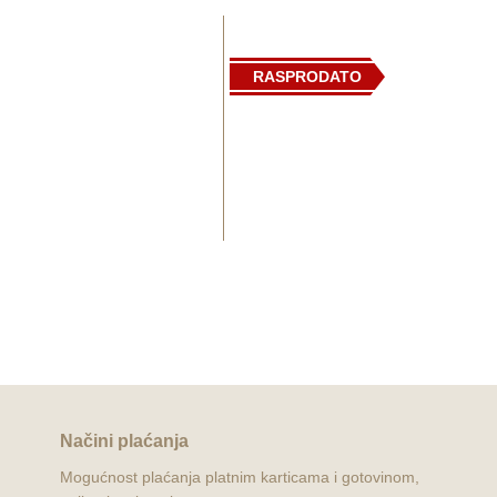
RASPRODATO
Is Argiolas
Poggio Civetta Chianti Classi
Riserva 2017
1.800,00
RSD
2.340,00
RSD
PROČITAJTE JOŠ
Načini plaćanja
Mogućnost plaćanja platnim karticama i gotovinom,