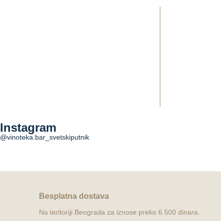
Costamolino Argiolas
Instagram
1.600,00
RSD
@vinoteka.bar_svetskiputnik
Dodaj u korpu
Dodaj u korpu
Besplatna dostava
Na teritoriji Beograda za iznose preko 6.500 dinara.