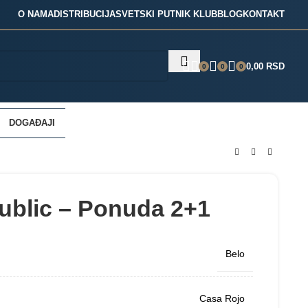
O NAMA
DISTRIBUCIJA
SVETSKI PUTNIK KLUB
BLOG
KONTAKT
0,00
RSD
0
0
0
DOGAĐAJI
ublic – Ponuda 2+1
Belo
Casa Rojo