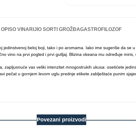
OPIS
O VINARIJI
O SORTI GROŽĐA
GASTROFILOZOF
 jedinstvenoj beloj boji, tako i po aromama. Iako ime sugeriše da se u 
čno vino na prvi pogled i prvi gutljaj. Blizina okeana mu određuje miris, 
vina, zapljusnuće vas veliki intenzitet mnogostrukih ukusa: osetićete jedi
i pečat u gornjem levom uglu prednje etikete zablještaće punim sjajem 
Povezani proizvodi