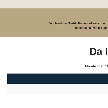
Vinoteka&Bar Svetski Putnik zadržava pravo
ne moraju nužno biti ide
Da 
Morate imati 18