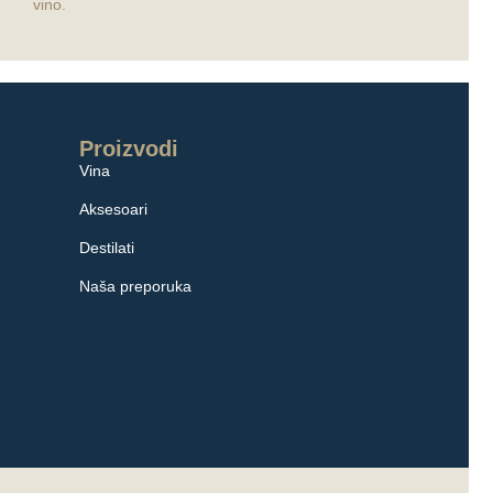
vino.
Proizvodi
Vina
Aksesoari
Destilati
Naša preporuka