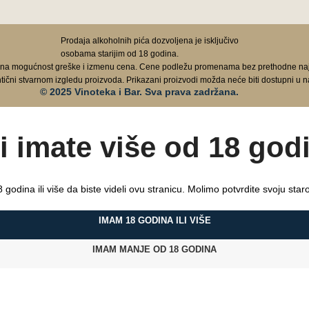
Prodaja alkoholnih pića dozvoljena je isključivo
osobama starijim od 18 godina.
 na mogućnost greške i izmenu cena. Cene podležu promenama bez prethodne najav
ntični stvarnom izgledu proizvoda. Prikazani proizvodi možda neće biti dostupni u n
© 2025 Vinoteka i Bar. Sva prava zadržana.
li imate više od 18 god
 godina ili više da biste videli ovu stranicu. Molimo potvrdite svoju staros
IMAM 18 GODINA ILI VIŠE
IMAM MANJE OD 18 GODINA