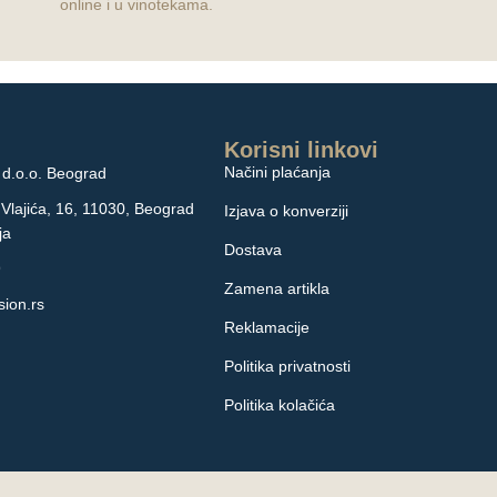
online i u vinotekama.
Korisni linkovi
Načini plaćanja
d.o.o. Beograd
 Vlajića, 16, 11030, Beograd
Izjava o konverziji
ja
Dostava
9
Zamena artikla
ion.rs
Reklamacije
Politika privatnosti
Politika kolačića