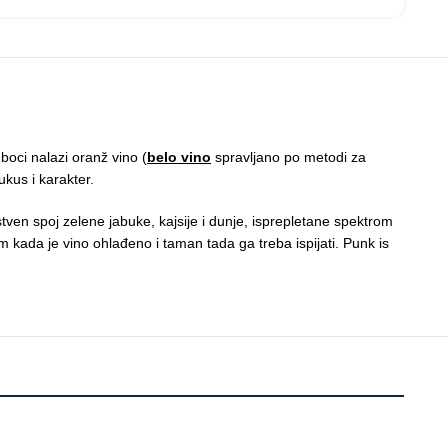
boci nalazi oranž vino (
belo vino
spravljano po metodi za
ukus i karakter.
nstven spoj zelene jabuke, kajsije i dunje, isprepletane spektrom
kada je vino ohlađeno i taman tada ga treba ispijati. Punk is