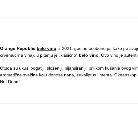
Orange Republic
belo vino
iz 2021. godine osobeno je, kako po svojoj
crvena/crna vina), u pitanju je „klasično“
belo vino
. Ovo vino je autenti
Otuda su ukusi bogatiji, složeniji, nijansiraniji: prilikom kušanja ovog 
aromatične svežine koju donose nana, eukaliptus i menta. Okeanskoplav
Not Dead!