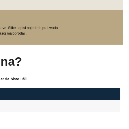
e. Slike i opisi pojedinih proizvoda
ašoj maloprodaji.
ina?
t da biste ušli.