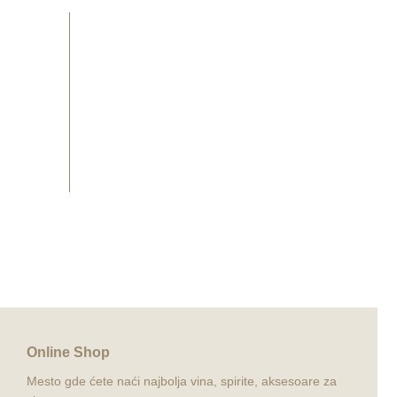
co DOCG
Online Shop
Mesto gde ćete naći najbolja vina, spirite, aksesoare za