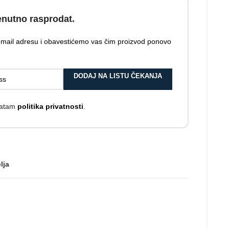
enutno rasprodat.
 email adresu i obavestićemo vas čim proizvod ponovo
DODAJ NA LISTU ČEKANJA
hvatam
politika privatnosti
.
lja