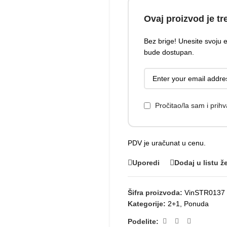
Ovaj proizvod je tr
Bez brige! Unesite svoju
bude dostupan.
Pročitao/la sam i pri
PDV je uračunat u cenu.
Uporedi
Dodaj u listu že
Šifra proizvoda:
VinSTR0137
Kategorije:
2+1
,
Ponuda
Podelite: