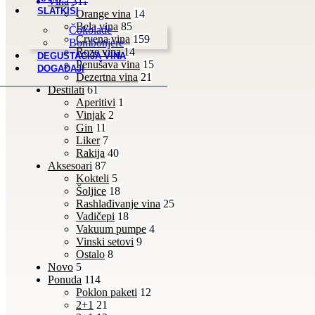
Vina
311
SLATKIŠI
Orange vina
14
Bela vina
85
Čokolade
Crvena vina
159
Bombonjere
Roze vina
14
DEGUSTACIJA VINA
Penušava vina
15
DOGAĐAJI
Dezertna vina
21
Destilati
61
Aperitivi
1
Vinjak
2
Gin
11
Liker
7
Rakija
40
Aksesoari
87
Kokteli
5
Šoljice
18
Rashlađivanje vina
25
Vadičepi
18
Vakuum pumpe
4
Vinski setovi
9
Ostalo
8
Novo
5
Ponuda
114
Poklon paketi
12
2+1
21