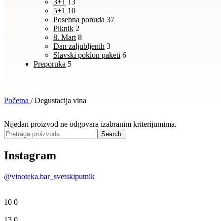
3+1
13
5+1
10
Posebna ponuda
37
Piknik
2
8. Mart
8
Dan zaljubljenih
3
Slavski poklon paketi
6
Preporuka
5
Početna
/
Degustacija vina
Nijedan proizvod ne odgovara izabranim kriterijumima.
Search
Instagram
@vinoteka.bar_svetskiputnik
10
0
13
0