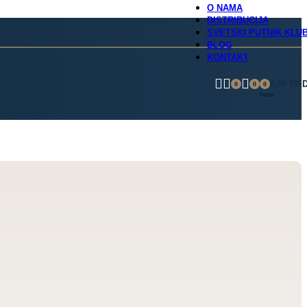
O NAMA
DISTRIBUCIJA
SVETSKI PUTNIK KLU
BLOG
KONTAKT
0,00
RS
0
0
0
items