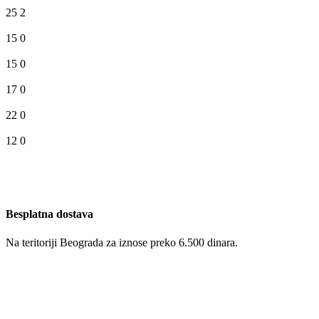
25
2
15
0
15
0
17
0
22
0
12
0
Besplatna dostava
Na teritoriji Beograda za iznose preko 6.500 dinara.