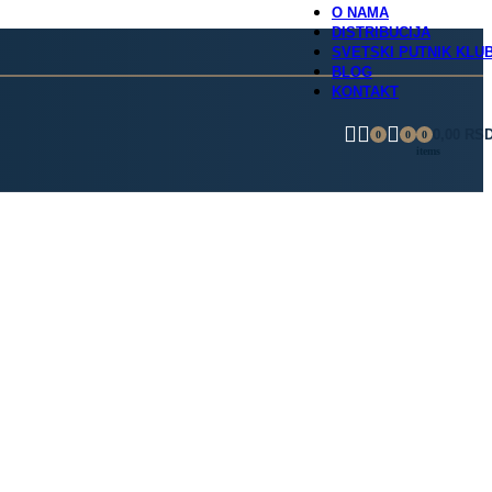
O NAMA
DISTRIBUCIJA
SVETSKI PUTNIK KLU
BLOG
KONTAKT
0,00
RS
0
0
0
items