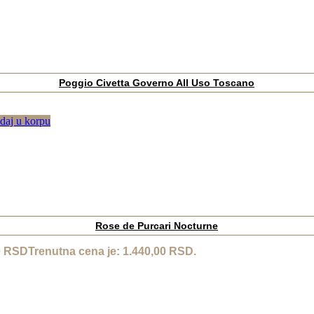
Poggio Civetta Governo All Uso Toscano
daj u korpu
Rose de Purcari Nocturne
0
RSD
Trenutna cena je: 1.440,00 RSD.