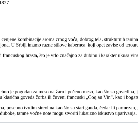
 1827.
 cenjene kombinacije aroma crnog voća, dobrog tela, strukturnih tanin
ona. U Srbiji imamo razne stilove kabernea, koji opet zavise od teroara
 francuskog hrasta, što je vrlo značajno za dubinu i karakter ukusa vin
ebno je pogodan za meso na žaru i pečeno meso, kao što su govedina, jag
u klasična goveđa čorba ili čuveni francuski
„Coq au Vin”,
kao i bogata
vima, posebno tvrdim sirevima kao što su stari gauda, čedar ili parmezan, 
 duboke, tamne voćne note mogu stvoriti luksuzno iskustvo uparivanja.