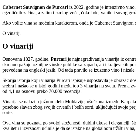
Cabernet Sauvignon de Purcari
iz 2022. godine je intenzivno vino
egzotičnih začina, a zatim i zrelog voća, čokolade, vanile i suvog gro
Ako volite vina sa moćnim karakterom, onda je Cabernet Sauvignon de
O vinariji
O vinariji
Osnovana 1827. godine,
Purcari
je najnagrađivanija vinarija iz cen
skrenuo pažnju ozbiljne vinske publike sa zapada, ali i kraljevskih por
prevedena na engleski jezik. Od tada pravilo se izuzetno vino i ni
Skorija istorija koju vinarija Purcari ispisuje uspostavila je obrazac d
srebra i našao se u istoj godini među top 3 vinarija na svetu. Prem
od 4,1 na osnovu preko 70.000 recenzija.
Vinarija se nalazi u južnom delu Moldavije, ušuškana između Karpata i C
posebno slavan zbog svojih crvenih i belih sorti, uključujući svoje 
sorte.
Ova vina su poznata po svojoj složenosti, dubini ukusa i eleganciji, 
kvalitetu i izvrsnosti učinila je da se istakne na globalnom tržištu vin