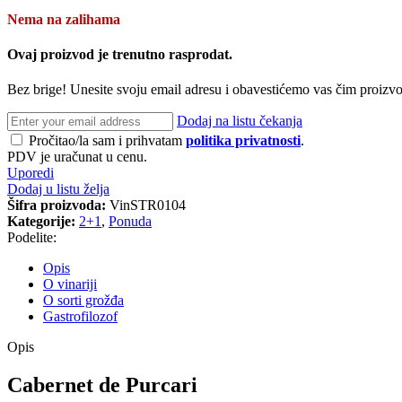
Nema na zalihama
Ovaj proizvod je trenutno rasprodat.
Bez brige! Unesite svoju email adresu i obavestićemo vas čim proiz
Dodaj na listu čekanja
Pročitao/la sam i prihvatam
politika privatnosti
.
PDV je uračunat u cenu.
Uporedi
Dodaj u listu želja
Šifra proizvoda:
VinSTR0104
Kategorije:
2+1
,
Ponuda
Podelite:
Opis
O vinariji
O sorti grožđa
Gastrofilozof
Opis
Cabernet de Purcari