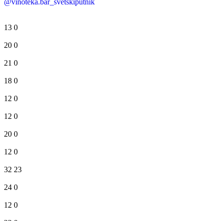
@vinoteka.bar_svetskiputnik
13
0
20
0
21
0
18
0
12
0
12
0
20
0
12
0
32
23
24
0
12
0