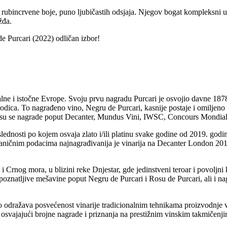
, rubincrvene boje, puno ljubičastih odsjaja. Njegov bogat kompleksni 
žđa.
 Purcari (2022) odličan izbor!
tralne i istočne Evrope. Svoju prvu nagradu Purcari je osvojio davne 1
odica. To nagrađeno vino, Negru de Purcari, kasnije postaje i omiljeno vi
zale su se nagrade poput Decanter, Mundus Vini, IWSC, Concours Mondi
oslednosti po kojem osvaja zlato i/ili platinu svake godine od 2019. godi
a zvaničnim podacima najnagrađivanija je vinarija na Decanter London 
rnog mora, u blizini reke Dnjestar, gde jedinstveni teroar ​​i povoljni 
prepoznatljive mešavine poput Negru de Purcari i Rosu de Purcari, ali i
što odražava posvećenost vinarije tradicionalnim tehnikama proizvodnj
a, osvajajući brojne nagrade i priznanja na prestižnim vinskim takmičenj