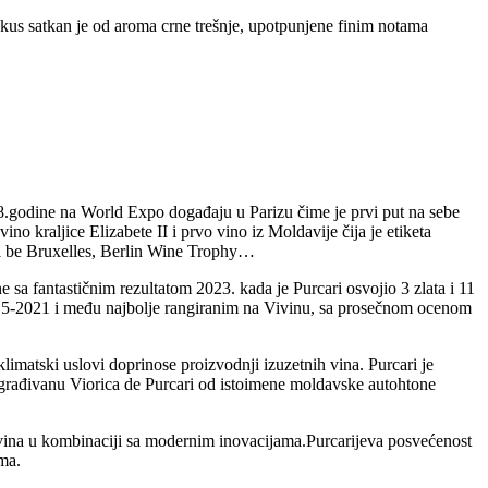
ukus satkan je od aroma crne trešnje, upotpunjene finim notama
878.godine na World Expo događaju u Parizu čime je prvi put na sebe
no kraljice Elizabete II i prvo vino iz Moldavije čija je etiketa
al be Bruxelles, Berlin Wine Trophy…
ne sa fantastičnim rezultatom 2023. kada je Purcari osvojio 3 zlata i 11
2015-2021 i među najbolje rangiranim na Vivinu, sa prosečnom ocenom
klimatski uslovi doprinose proizvodnji izuzetnih vina. Purcari je
 nagrađivanu Viorica de Purcari od istoimene moldavske autohtone
e vina u kombinaciji sa modernim inovacijama.Purcarijeva posvećenost
ima.