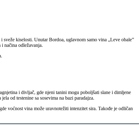
a i sveže kiselosti. Unutar Bordoa, uglavnom samo vina „Leve obale”
 i načina odležavanja.
a.
njetina i divljač, gde njeni tanini mogu poboljšati slane i dimljene
 jela od testenine sa sosevima na bazi paradajza.
gde voćnost vina može uravnotežiti intenzitet sira. Takođe je odličan