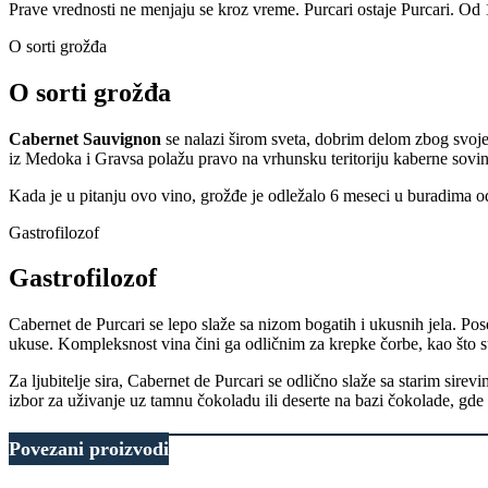
Prave vrednosti ne menjaju se kroz vreme. Purcari ostaje Purcari. Od
O sorti grožđa
O sorti grožđa
Cabernet Sauvignon
se nalazi širom sveta, dobrim delom zbog svoje
iz Medoka i Gravsa polažu pravo na vrhunsku teritoriju kaberne sovinj
Kada je u pitanju ovo vino, grožđe je odležalo 6 meseci u buradima od
Gastrofilozof
Gastrofilozof
Cabernet de Purcari se lepo slaže sa nizom bogatih i ukusnih jela. Pos
ukuse. Kompleksnost vina čini ga odličnim za krepke čorbe, kao što s
Za ljubitelje sira, Cabernet de Purcari se odlično slaže sa starim sire
izbor za uživanje uz tamnu čokoladu ili deserte na bazi čokolade, gde
Povezani proizvodi