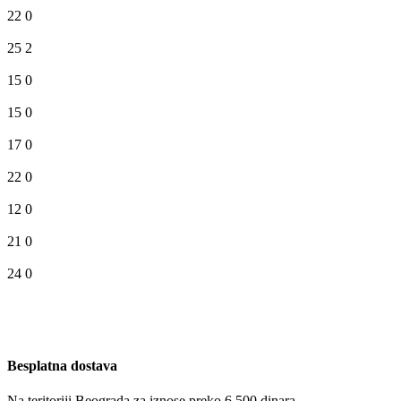
22
0
25
2
15
0
15
0
17
0
22
0
12
0
21
0
24
0
Besplatna dostava
Na teritoriji Beograda za iznose preko 6.500 dinara.