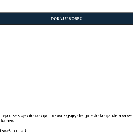
DODAJ U KORPU
epcu se slojevito razvijaju ukusi kajsije, drenjine do korijandera sa s
 i kamena.
i snažan utisak.