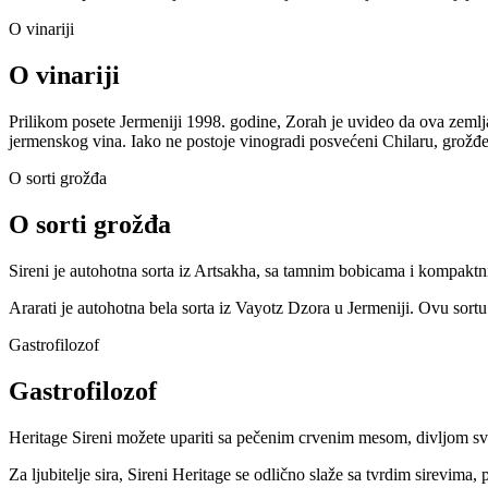
O vinariji
O vinariji
Prilikom posete Jermeniji 1998. godine, Zorah je uvideo da ova zeml
jermenskog vina. Iako ne postoje vinogradi posvećeni Chilaru, grožđe
O sorti grožđa
O sorti grožđa
Sireni je autohotna sorta iz Artsakha, sa tamnim bobicama i kompaktni
Ararati je autohotna bela sorta iz Vayotz Dzora u Jermeniji. Ovu sortu
Gastrofilozof
Gastrofilozof
Heritage Sireni možete upariti sa pečenim crvenim mesom, divljom sv
Za ljubitelje sira, Sireni Heritage se odlično slaže sa tvrdim sirevima