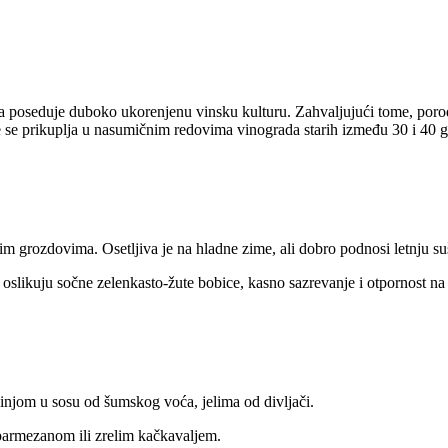
ja poseduje duboko ukorenjenu vinsku kulturu. Zahvaljujući tome, por
 se prikuplja u nasumičnim redovima vinograda starih između 30 i 40 g
m grozdovima. Osetljiva je na hladne zime, ali dobro podnosi letnju su
 oslikuju sočne zelenkasto-žute bobice, kasno sazrevanje i otpornost na 
injom u sosu od šumskog voća, jelima od divljači.
, parmezanom ili zrelim kačkavaljem.