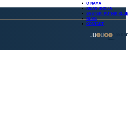
O NAMA
DISTRIBUCIJA
SVETSKI PUTNIK KLU
BLOG
KONTAKT
0,00
RS
0
0
0
items