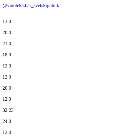
@vinoteka.bar_svetskiputnik
13
0
20
0
21
0
18
0
12
0
12
0
20
0
12
0
32
23
24
0
12
0