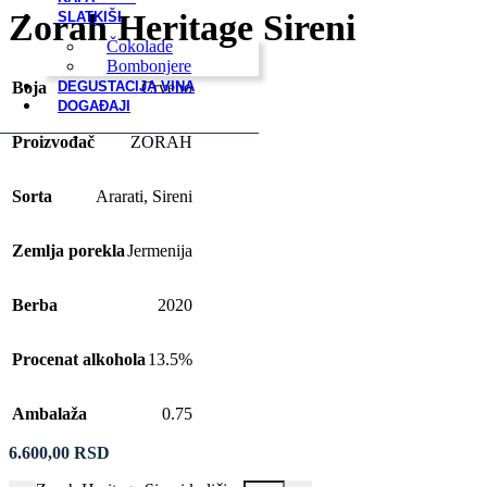
Zorah Heritage Sireni
SLATKIŠI
Čokolade
Bombonjere
Boja
Crveno
DEGUSTACIJA VINA
DOGAĐAJI
Proizvođač
ZORAH
Sorta
Ararati
,
Sireni
Zemlja porekla
Jermenija
Berba
2020
Procenat alkohola
13.5%
Ambalaža
0.75
6.600,00
RSD