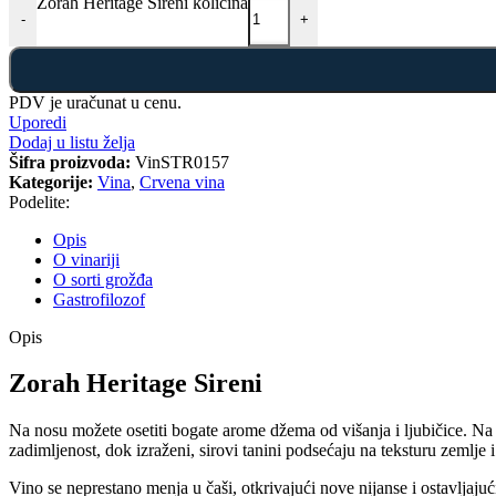
Zorah Heritage Sireni količina
-
+
PDV je uračunat u cenu.
Uporedi
Dodaj u listu želja
Šifra proizvoda:
VinSTR0157
Kategorije:
Vina
,
Crvena vina
Podelite:
Opis
O vinariji
O sorti grožđa
Gastrofilozof
Opis
Zorah Heritage Sireni
Na nosu možete osetiti bogate arome džema od višanja i ljubičice. Na n
zadimljenost, dok izraženi, sirovi tanini podsećaju na teksturu zemlje
Vino se neprestano menja u čaši, otkrivajući nove nijanse i ostavljajuć