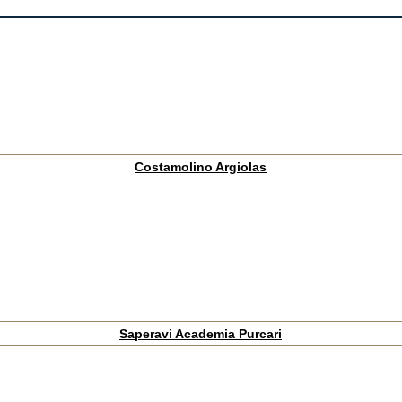
Costamolino Argiolas
Saperavi Academia Purcari