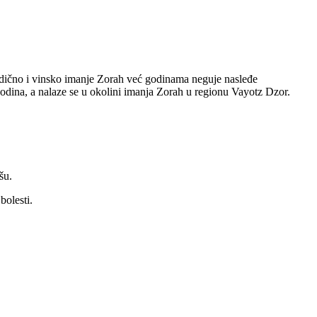
odično i vinsko imanje Zorah već godinama neguje nasleđe
odina, a nalaze se u okolini imanja Zorah u regionu Vayotz Dzor.
šu.
bolesti.