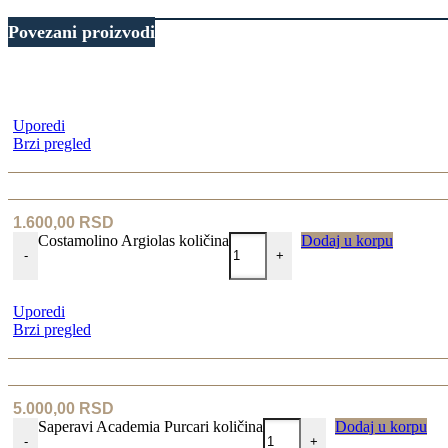
Povezani proizvodi
Uporedi
Brzi pregled
1.600,00
RSD
Costamolino Argiolas količina
Dodaj u korpu
-
+
Uporedi
Brzi pregled
5.000,00
RSD
Saperavi Academia Purcari količina
Dodaj u korpu
-
+