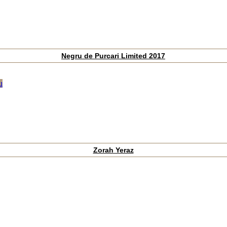
Negru de Purcari Limited 2017
u
Zorah Yeraz